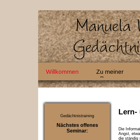
Willkommen
Zu meiner
Person
Lern-
Gedächtnistraining
Nächstes
offenes
Die Informa
Seminar:
Angst, etwa
die ständig