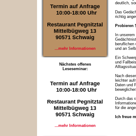
deutlich, s
Termin auf Anfrage
10:00-18:00 Uhr
Das Gedächt
richtig ang
Restaurant Pegnitztal
Probieren S
Mittelbügweg 13
In unserem 
90571 Schwaig
Gedächtnist
beruflichen
...mehr Informationen
und an Selb
Ein Schwerp
und Fallbei
Nächstes offenes
Alltagssitu
Leseseminar:
Nach diese
leichter au
Termin auf Anfrage
Daten und F
10:00-18:00 Uhr
beweglicher
Durch das r
Restaurant Pegnitztal
Information
Mittelbügweg 13
für die ang
90571 Schwaig
Ich freue m
...mehr Informationen