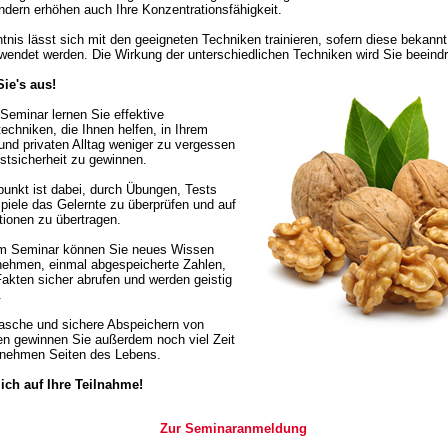
ondern erhöhen auch Ihre Konzentrationsfähigkeit.
nis lässt sich mit den geeigneten Techniken trainieren, sofern diese bekannt
ewendet werden. Die Wirkung der unterschiedlichen Techniken wird Sie beeind
ie's aus!
Seminar lernen Sie effektive
echniken, die Ihnen helfen, in Ihrem
 und privaten Alltag weniger zu vergessen
stsicherheit zu gewinnen.
unkt ist dabei, durch Übungen, Tests
spiele das Gelernte zu überprüfen und auf
ationen zu übertragen.
m Seminar können Sie neues Wissen
fnehmen, einmal abgespeicherte Zahlen,
akten sicher abrufen und werden geistig
.
asche und sichere Abspeichern von
en gewinnen Sie außerdem noch viel Zeit
enehmen Seiten des Lebens.
ich auf Ihre Teilnahme!
Zur Seminaranmeldung