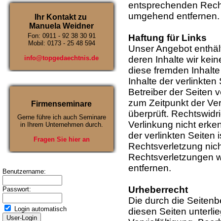
entsprechenden Recht
umgehend entfernen.
Ihr Kontakt zu
Manuela Weidner
Fon: 0911 - 92 38 30 91
Haftung für Links
Mobil: 0173 - 25 48 594
Unser Angebot enthält
info@topgedaechtnis.de
deren Inhalte wir kei
diese fremden Inhalt
Inhalte der verlinkten 
Betreiber der Seiten v
zum Zeitpunkt der Ve
Firmenseminare
überprüft. Rechtswidr
Gerne führe ich auch Seminare
Verlinkung nicht erke
in Ihrem Unternehmen durch.
der verlinkten Seiten
Fragen Sie hier an
Rechtsverletzung nic
Rechtsverletzungen w
entfernen.
Benutzername:
Urheberrecht
Passwort:
Die durch die Seitenbe
Login automatisch
diesen Seiten unterl