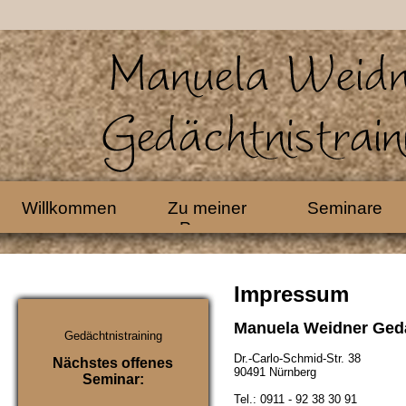
Willkommen
Zu meiner
Seminare
Person
Impressum
Manuela Weidner Gedä
Gedächtnistraining
Dr.-Carlo-Schmid-Str. 38
Nächstes
offenes
90491 Nürnberg
Seminar:
Tel.: 0911 - 92 38 30 91