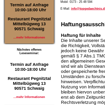
Mobil: 0173 - 25 48 594
Termin auf Anfrage
E-Mail:
info@topgedaechtnis.d
10:00-18:00 Uhr
Restaurant Pegnitztal
Haftungsaussch
Mittelbügweg 13
90571 Schwaig
Haftung für Inhalte
...mehr Informationen
Die Inhalte unserer Se
die Richtigkeit, Vollst
Nächstes offenes
jedoch keine Gewähr 
Leseseminar:
gemäß § 7 Abs.1 TMG 
den allgemeinen Gese
Termin auf Anfrage
sind wir als Diensteanb
10:00-18:00 Uhr
oder gespeicherte fr
Umständen zu forschen
Restaurant Pegnitztal
hinweisen. Verpflicht
Mittelbügweg 13
Nutzung von Informa
90571 Schwaig
bleiben hiervon unber
erst ab dem Zeitpunkt
...mehr Informationen
Rechtsverletzung mög