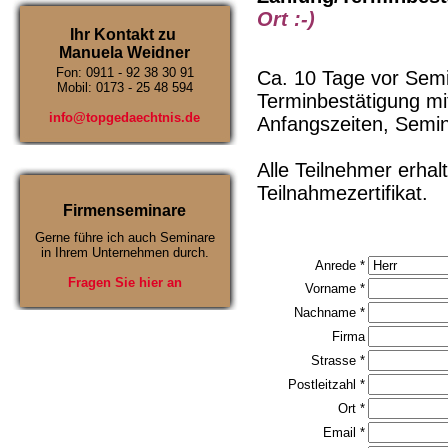
Ort :-)
Ihr Kontakt zu
Manuela Weidner
Fon: 0911 - 92 38 30 91
Ca. 10 Tage vor Semi
Mobil: 0173 - 25 48 594
Terminbestätigung mi
info@topgedaechtnis.de
Anfangszeiten, Semina
Alle Teilnehmer erha
Teilnahmezertifikat.
Firmenseminare
Gerne führe ich auch Seminare
in Ihrem Unternehmen durch.
Anrede *
Fragen Sie hier an
Vorname *
Nachname *
Firma
Strasse *
Postleitzahl *
Ort *
Email *