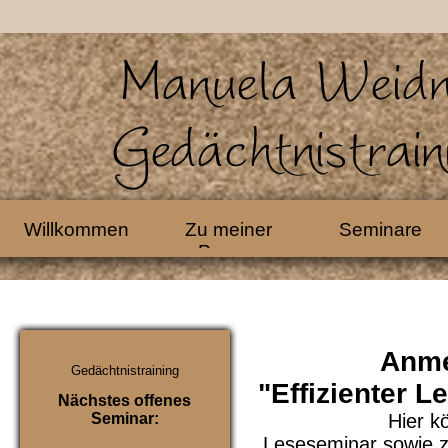
Willkommen
Zu meiner
Seminare
Person
Anmeld
Gedächtnistraining
"Effizienter 
Nächstes
offenes
Seminar:
Hier können 
Leseseminar sowie z